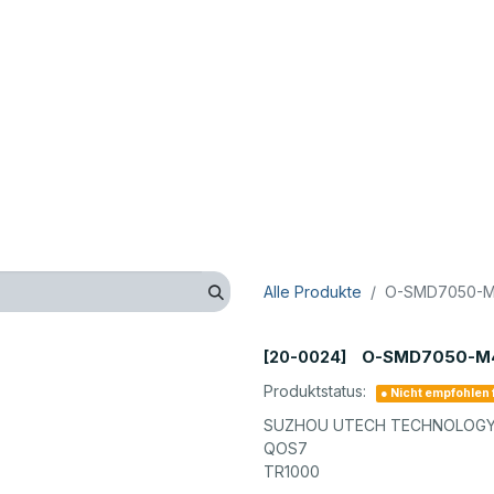
op
Technik
Hersteller
Unternehmen
Kontaktieren 
Alle Produkte
O-SMD7050-M4
O-SMD7050-M4
[20-0024]
Produktstatus:
● Nicht empfohlen
SUZHOU UTECH TECHNOLOGY 
QOS7
TR1000