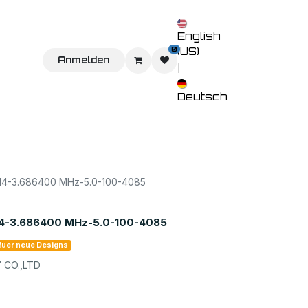
English
0
(US)
Sie uns
Home
Anmelden
Shop
Veranstaltungen
Kontaktieren 
|
Deutsch
-3.686400 MHz-5.0-100-4085
-3.686400 MHz-5.0-100-4085
 fuer neue Designs
CO.,LTD