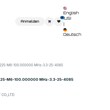
English
0
(US)
Sie uns
Home
Anmelden
Shop
Veranstaltungen
Kontaktieren 
|
Deutsch
25-M6-100.000000 MHz-3.3-25-4085
25-M6-100.000000 MHz-3.3-25-4085
CO.,LTD