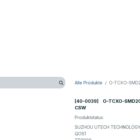
op
Technik
Hersteller
Unternehmen
Kontaktieren 
Alle Produkte
O-TCXO-SMD20
O-TCXO-SMD20
[40-0039]
CSW
Produktstatus:
SUZHOU UTECH TECHNOLOGY 
QOS1