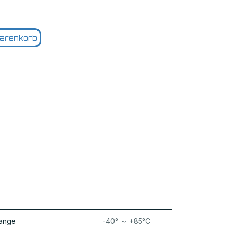
arenkorb
Range
-40° ～ +85°C