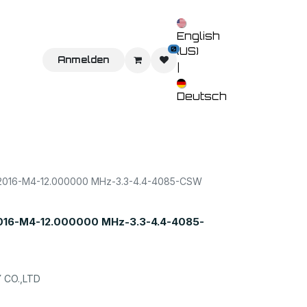
English
0
(US)
Sie uns
Home
Anmelden
Shop
Veranstaltungen
Kontaktieren 
|
Deutsch
16-M4-12.000000 MHz-3.3-4.4-4085-CSW
16-M4-12.000000 MHz-3.3-4.4-4085-
CO.,LTD