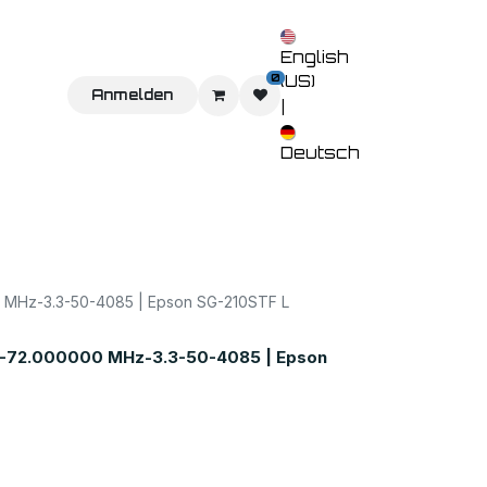
English
0
(US)
Sie uns
Home
Anmelden
Shop
Veranstaltungen
Kontaktieren 
|
Deutsch
Hz-3.3-50-4085 | Epson SG-210STF L
72.000000 MHz-3.3-50-4085 | Epson