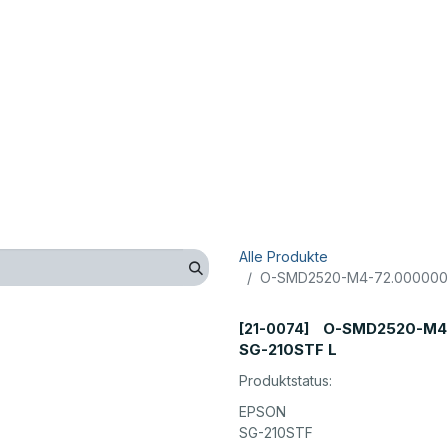
op
Technik
Hersteller
Unternehmen
Kontaktieren 
Alle Produkte
O-SMD2520-M4-72.000000 M
O-SMD2520-M4-
[21-0074]
SG-210STF L
Produktstatus:
EPSON
SG-210STF