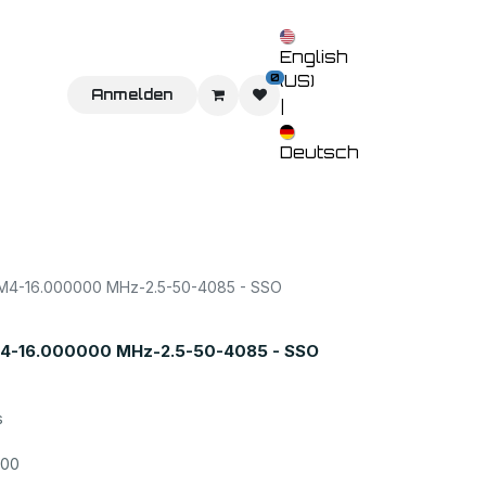
English
0
(US)
Sie uns
Home
Anmelden
Shop
Veranstaltungen
Kontaktieren 
|
Deutsch
M4-16.000000 MHz-2.5-50-4085 - SSO
4-16.000000 MHz-2.5-50-4085 - SSO
s
800