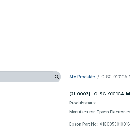
op
Technik
Hersteller
Unternehmen
Kontaktieren 
Alle Produkte
O-SG-9101CA-
O-SG-9101CA-M
[21-0003]
Produktstatus:
Manufacturer: Epson Electronic
Epson Part No.: X1G005301001