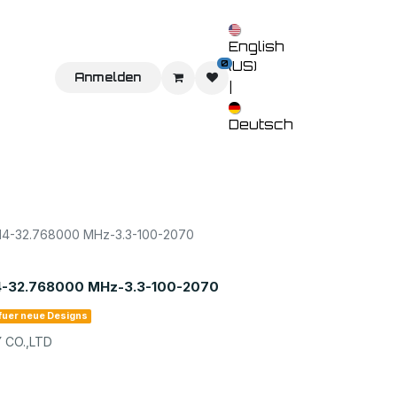
English
0
(US)
Sie uns
Home
Anmelden
Shop
Veranstaltungen
Kontaktieren 
|
Deutsch
-32.768000 MHz-3.3-100-2070
32.768000 MHz-3.3-100-2070
 fuer neue Designs
CO.,LTD