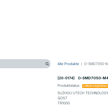
op
Technik
Hersteller
Unternehmen
Kontaktieren 
Alle Produkte
O-SMD7050-M4
O-SMD7050-M4-
[20-0174]
Produktstatus:
● Nicht empfohlen
SUZHOU UTECH TECHNOLOGY 
QOS7
TR1000