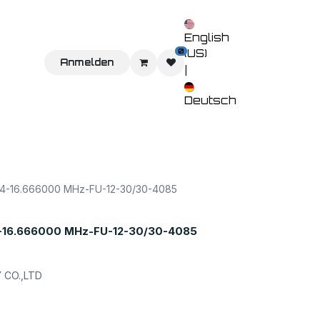
English
0
(US)
Sie uns
Home
Anmelden
Shop
Veranstaltungen
Kontaktieren 
|
Deutsch
-16.666000 MHz-FU-12-30/30-4085
16.666000 MHz-FU-12-30/30-4085
CO.,LTD