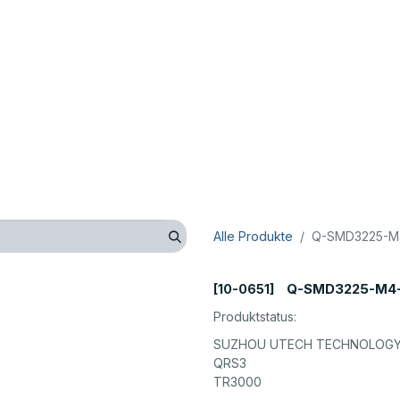
op
Technik
Hersteller
Unternehmen
Kontaktieren 
Alle Produkte
Q-SMD3225-M4
Q-SMD3225-M4-
[10-0651]
Produktstatus:
SUZHOU UTECH TECHNOLOGY 
QRS3
TR3000