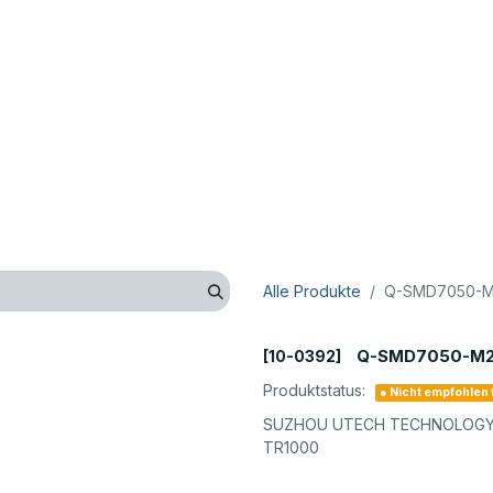
op
Technik
Hersteller
Unternehmen
Kontaktieren 
Alle Produkte
Q-SMD7050-M2
Q-SMD7050-M2-
[10-0392]
Produktstatus:
● Nicht empfohlen
SUZHOU UTECH TECHNOLOGY 
TR1000