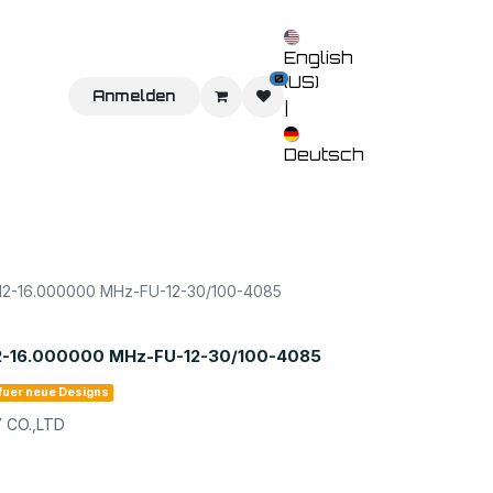
English
0
(US)
Sie uns
Home
Anmelden
Shop
Veranstaltungen
Kontaktieren 
|
Deutsch
-16.000000 MHz-FU-12-30/100-4085
16.000000 MHz-FU-12-30/100-4085
 fuer neue Designs
CO.,LTD