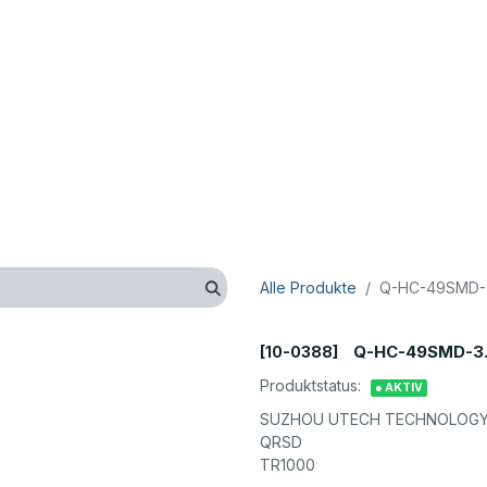
op
Technik
Hersteller
Unternehmen
Kontaktieren 
Alle Produkte
Q-HC-49SMD-3
Q-HC-49SMD-3.
[10-0388]
Produktstatus:
● AKTIV
SUZHOU UTECH TECHNOLOGY 
QRSD
TR1000