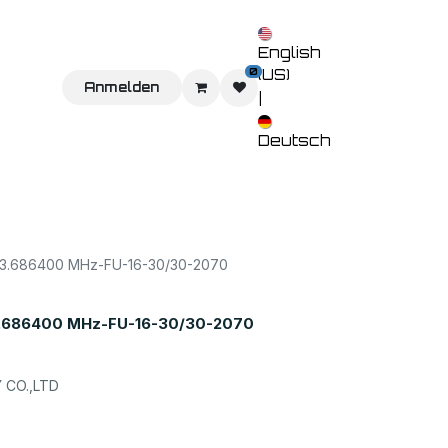
English
0
(US)
Sie uns
Home
Anmelden
Shop
Veranstaltungen
Kontaktieren 
|
Deutsch
.686400 MHz-FU-16-30/30-2070
686400 MHz-FU-16-30/30-2070
CO.,LTD