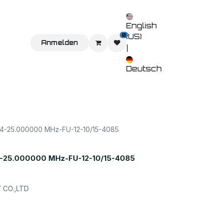
English
0
(US)
Sie uns
Home
Anmelden
Shop
Veranstaltungen
Kontaktieren 
|
Deutsch
-25.000000 MHz-FU-12-10/15-4085
25.000000 MHz-FU-12-10/15-4085
CO.,LTD