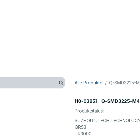
op
Technik
Hersteller
Unternehmen
Kontaktieren 
Alle Produkte
Q-SMD3225-M4
Q-SMD3225-M4-
[10-0385]
Produktstatus:
SUZHOU UTECH TECHNOLOGY 
QRS3
TR3000