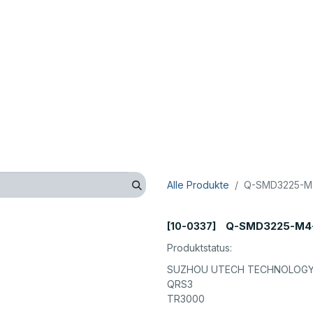
op
Technik
Hersteller
Unternehmen
Kontaktieren 
Alle Produkte
Q-SMD3225-M4
Q-SMD3225-M4-
[10-0337]
Produktstatus:
SUZHOU UTECH TECHNOLOGY 
QRS3
TR3000