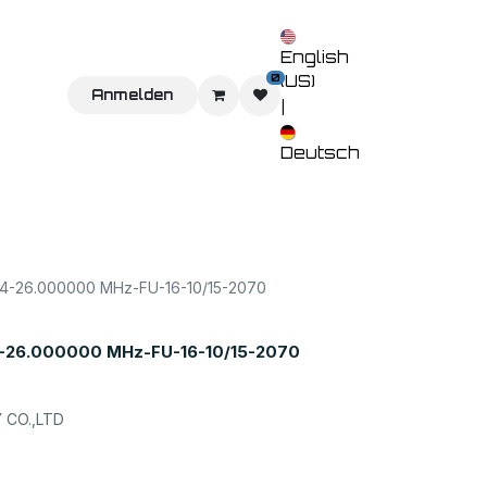
English
0
(US)
Sie uns
Home
Anmelden
Shop
Veranstaltungen
Kontaktieren 
|
Deutsch
-26.000000 MHz-FU-16-10/15-2070
26.000000 MHz-FU-16-10/15-2070
CO.,LTD