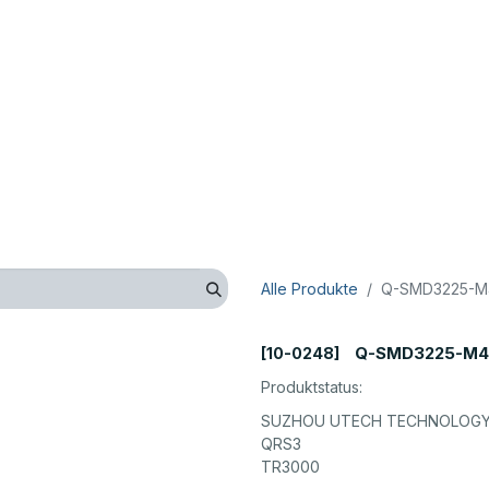
op
Technik
Hersteller
Unternehmen
Kontaktieren 
Alle Produkte
Q-SMD3225-M4
Q-SMD3225-M4-
[10-0248]
Produktstatus:
SUZHOU UTECH TECHNOLOGY 
QRS3
TR3000