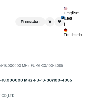
English
0
(US)
Sie uns
Home
Anmelden
Shop
Veranstaltungen
Kontaktieren 
|
Deutsch
-18.000000 MHz-FU-16-30/100-4085
18.000000 MHz-FU-16-30/100-4085
CO.,LTD