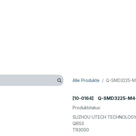
op
Technik
Hersteller
Unternehmen
Kontaktieren 
Alle Produkte
Q-SMD3225-M4
Q-SMD3225-M4-
[10-0164]
Produktstatus:
SUZHOU UTECH TECHNOLOGY 
QRS3
TR3000