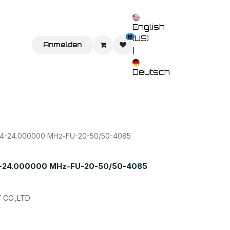
English
0
(US)
Sie uns
Home
Anmelden
Shop
Veranstaltungen
Kontaktieren 
|
Deutsch
-24.000000 MHz-FU-20-50/50-4085
24.000000 MHz-FU-20-50/50-4085
CO.,LTD