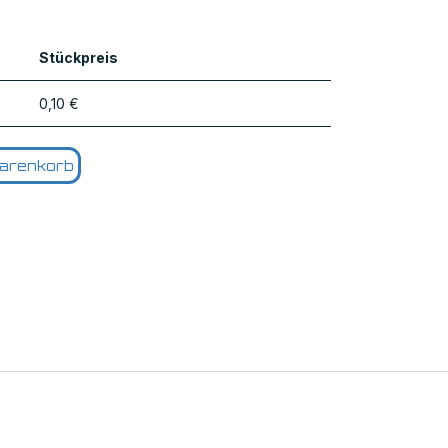
Stückpreis
0,10
€
arenkorb