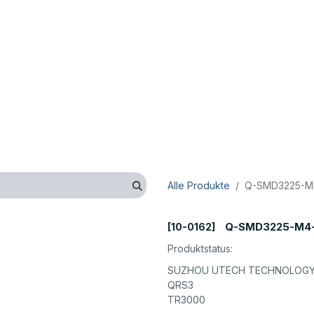
op
Technik
Hersteller
Unternehmen
Kontaktieren 
Alle Produkte
Q-SMD3225-M4
Q-SMD3225-M4-
[10-0162]
Produktstatus:
SUZHOU UTECH TECHNOLOGY 
QRS3
TR3000