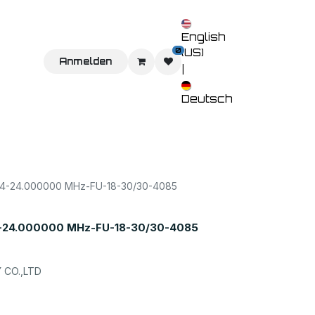
English
0
(US)
Sie uns
Home
Anmelden
Shop
Veranstaltungen
Kontaktieren 
|
Deutsch
-24.000000 MHz-FU-18-30/30-4085
24.000000 MHz-FU-18-30/30-4085
CO.,LTD