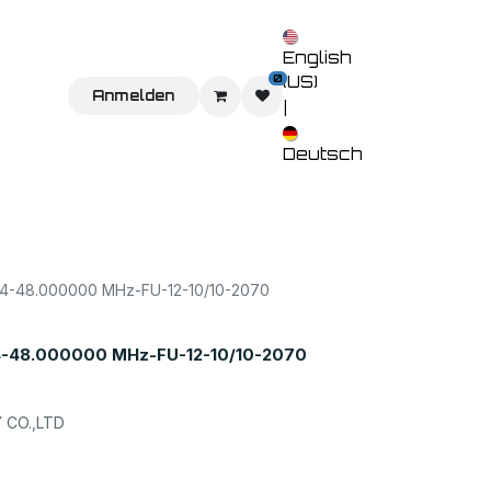
English
0
(US)
Sie uns
Home
Anmelden
Shop
Veranstaltungen
Kontaktieren 
|
Deutsch
-48.000000 MHz-FU-12-10/10-2070
48.000000 MHz-FU-12-10/10-2070
CO.,LTD