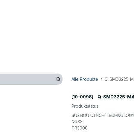
op
Technik
Hersteller
Unternehmen
Kontaktieren 
Alle Produkte
Q-SMD3225-M4
Q-SMD3225-M4-
[10-0098]
Produktstatus:
SUZHOU UTECH TECHNOLOGY 
QRS3
TR3000