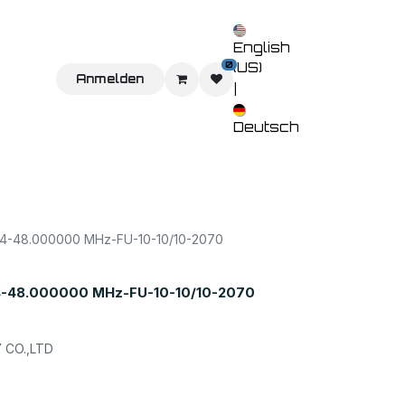
English
0
(US)
Sie uns
Home
Anmelden
Shop
Veranstaltungen
Kontaktieren 
|
Deutsch
-48.000000 MHz-FU-10-10/10-2070
-48.000000 MHz-FU-10-10/10-2070
CO.,LTD