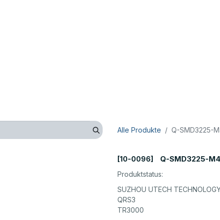
op
Technik
Hersteller
Unternehmen
Kontaktieren 
Alle Produkte
Q-SMD3225-M4
Q-SMD3225-M4
[10-0096]
Produktstatus:
SUZHOU UTECH TECHNOLOGY 
QRS3
TR3000