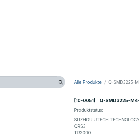
op
Technik
Hersteller
Unternehmen
Kontaktieren 
Alle Produkte
Q-SMD3225-M4
Q-SMD3225-M4-
[10-0051]
Produktstatus:
SUZHOU UTECH TECHNOLOGY 
QRS3
TR3000