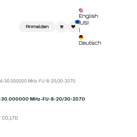
English
0
(US)
Sie uns
Home
Anmelden
Shop
Veranstaltungen
Kontaktieren 
|
Deutsch
-30.000000 MHz-FU-8-20/30-2070
30.000000 MHz-FU-8-20/30-2070
CO.,LTD