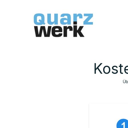
Home
Sh
Kost
Üb